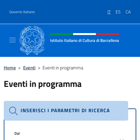
Salta al contenuto
IT
ES
CA
Governo Italiano
Intestazione sito, social e menù
Istituto Italiano di Cultura di Barcellona
Il sito ufficiale dell'Istituto Italiano di Cultu
Home
>
Eventi
>
Eventi in programma
Eventi in programma
INSERISCI I PARAMETRI DI RICERCA
Dal