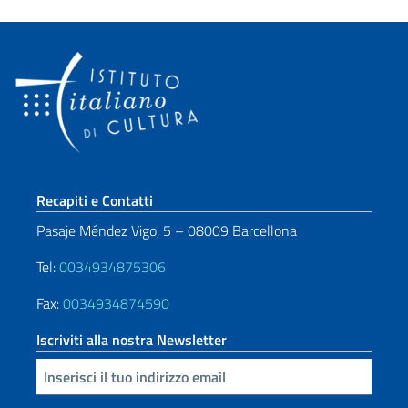
Sezione footer
Recapiti e Contatti
Pasaje Méndez Vigo, 5 – 08009 Barcellona
Tel:
0034934875306
Fax:
0034934874590
Iscriviti alla nostra Newsletter
Inserisci la tua email