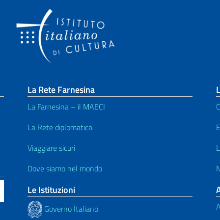
La Rete Farnesina
L
La Farnesina – il MAECI
C
La Rete diplomatica
E
Viaggiare sicuri
L
Dove siamo nel mondo
N
Le Istituzioni
A
Governo Italiano