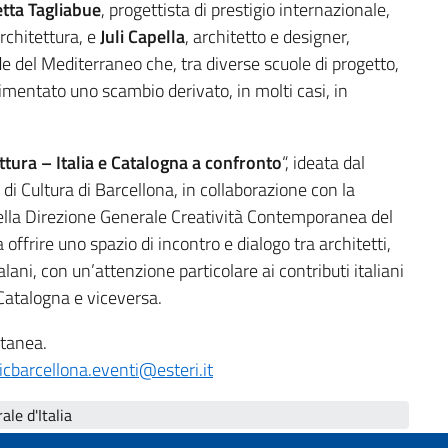
tta Tagliabue
, progettista di prestigio internazionale,
Architettura, e
Juli Capella
, architetto e designer,
de del Mediterraneo che, tra diverse scuole di progetto,
limentato uno scambio derivato, in molti casi, in
ettura – Italia e Catalogna a confronto
“, ideata dal
o di Cultura di Barcellona, in collaborazione con la
ella Direzione Generale Creatività Contemporanea del
a offrire uno spazio di incontro e dialogo tra architetti,
atalani, con un’attenzione particolare ai contributi italiani
 Catalogna e viceversa.
ltanea.
iicbarcellona.eventi@esteri.it
le d'Italia