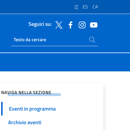
IT
ES
CA
Seguici su:
Cerca nel sito
Ricerca sito live
vidi sui Social Network
NAVIGA NELLA SEZIONE
Eventi in programma
Archivio eventi