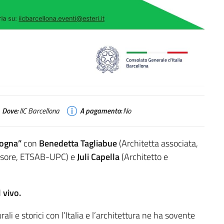
Dove:
IIC Barcellona
A pagamento:
No
alogna”
con
Benedetta Tagliabue
(Architetta associata,
ssore, ETSAB-UPC) e
Juli Capella
(Architetto e
l vivo
.
ali e storici con l’Italia e l’architettura ne ha sovente