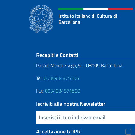
Istituto Italiano di Cultura di
Barcellona
Sezione footer
Recapiti e Contatti
Pasaje Méndez Vigo, 5 – 08009 Barcellona
Tel:
0034934875306
Fax:
0034934874590
Iscriviti alla nostra Newsletter
Inserisci la tua email
Accettazione GDPR