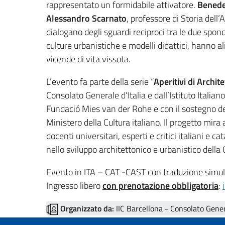
rappresentato un formidabile attivatore.
Benede
Alessandro Scarnato
, professore di Storia dell’
dialogano degli sguardi reciproci tra le due spon
culture urbanistiche e modelli didattici, hanno a
vicende di vita vissuta.
L’evento fa parte della serie “
Aperitivi di Archit
Consolato Generale d’Italia e dall’Istituto Italian
Fundació Mies van der Rohe e con il sostegno d
Ministero della Cultura italiano. Il progetto mira 
docenti universitari, esperti e critici italiani e c
nello sviluppo architettonico e urbanistico della
Evento in ITA – CAT -CAST con traduzione simu
Ingresso libero
con prenotazione obbligatoria
:
Organizzato da:
IIC Barcellona - Consolato Genera