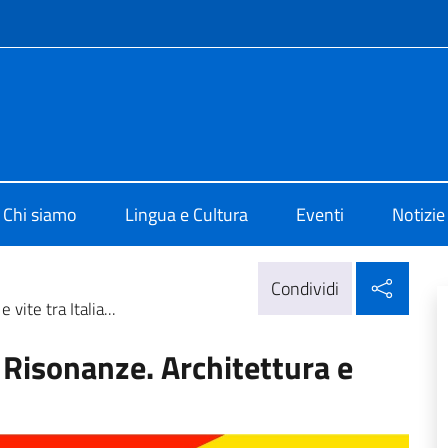
e menù
o di Cultura di Barcellona
Chi siamo
Lingua e Cultura
Eventi
Notizie
Condi
Condividi
vite tra Italia...
– Risonanze. Architettura e