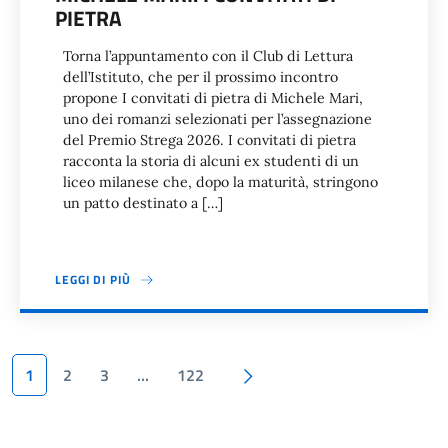
PIETRA
Torna l’appuntamento con il Club di Lettura
dell’Istituto, che per il prossimo incontro
propone I convitati di pietra di Michele Mari,
uno dei romanzi selezionati per l’assegnazione
del Premio Strega 2026. I convitati di pietra
racconta la storia di alcuni ex studenti di un
liceo milanese che, dopo la maturità, stringono
un patto destinato a […]
LEGGI DI PIÙ
Paginazione
Pagina successiva
1
2
3
…
122