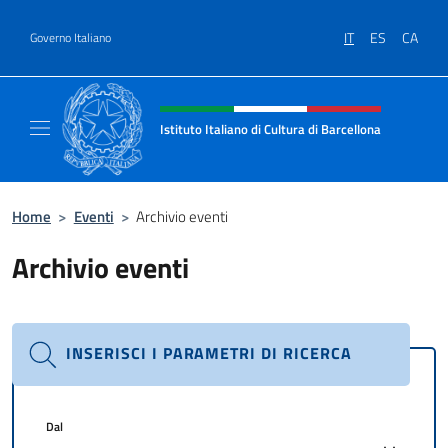
Salta al contenuto
IT
ES
CA
Governo Italiano
Intestazione sito, social e menù
Istituto Italiano di Cultura di Barcellona
Il sito ufficiale dell'Istituto Italiano di Cultu
Home
>
Eventi
>
Archivio eventi
Archivio eventi
INSERISCI I PARAMETRI DI RICERCA
Dal