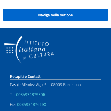
Naviga nella sezione
Sezione footer
Recapiti e Contatti
Pasaje Méndez Vigo, 5 – 08009 Barcellona
Tel:
0034934875306
Fax:
0034934874590