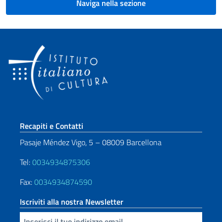
Naviga nella sezione
Sezione footer
Recapiti e Contatti
Pasaje Méndez Vigo, 5 – 08009 Barcellona
Tel:
0034934875306
Fax:
0034934874590
Iscriviti alla nostra Newsletter
Inserisci la tua email