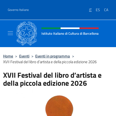
Salta al contenuto
IT
ES
CA
Governo Italiano
Intestazione sito, social e menù
Istituto Italiano di Cultura di Barcellona
Il sito ufficiale dell'Istituto Italiano di Cultu
Home
>
Eventi
>
Eventi in programma
>
XVII Festival del libro d’artista e della piccola edizione 2026
XVII Festival del libro d’artista e
della piccola edizione 2026