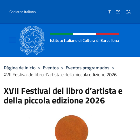
Saltar al contenido
IT
ES
CA
Gobierno italiano
Encabezado del sitio web, redes
Istituto Italiano di Cultura di Barcellona
Il sito ufficiale dell'Istituto Italiano di Cultu
Página de inicio
>
Eventos
>
Eventos programados
>
XVII Festival del libro d’artista e della piccola edizione 2026
XVII Festival del libro d’artista e
della piccola edizione 2026