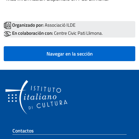
Organizado por:
Associació ILDE
En colaboración con:
Centre Civic Pati Llimona.
Navegar en la sección
Sezione footer
Contactos