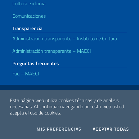
Cultura e idioma
Comunicaciones
Transparencia
Administración transparente – Instituto de Cultura
Administración transparente – MAECI
Preguntas frecuentes
Faq – MAECI
Enlaces útiles
Note legali
Privacy e cookie policy
Dichiarazione di accessibilità
Esta página web utiliza cookies técnicas y de análisis
necesarias.
Al continuar navegando por esta web usted
acepta el uso de cookies.
2026 Derechos de Autor Ministerio de Relaciones Exteriores y
Cooperación Internacional
COOKIES
I CO
MIS PREFERENCIAS
ACEPTAR TODAS
Facebook
Twitter
Whatsapp