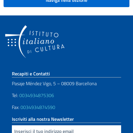
Naviga nella sezione
Sezione footer
Recapiti e Contatti
Pasaje Méndez Vigo, 5 – 08009 Barcellona
Tel:
0034934875306
Fax:
0034934874590
Iscriviti alla nostra Newsletter
Inserisci la tua email