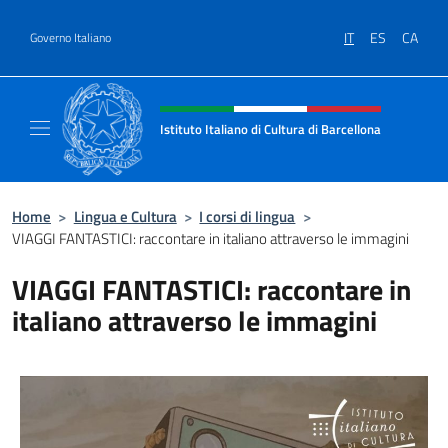
Salta al contenuto
IT
ES
CA
Governo Italiano
Intestazione sito, social e menù
Istituto Italiano di Cultura di Barcellona
Il sito ufficiale dell'Istituto Italiano di Cultu
Home
>
Lingua e Cultura
>
I corsi di lingua
>
VIAGGI FANTASTICI: raccontare in italiano attraverso le immagini
VIAGGI FANTASTICI: raccontare in
italiano attraverso le immagini