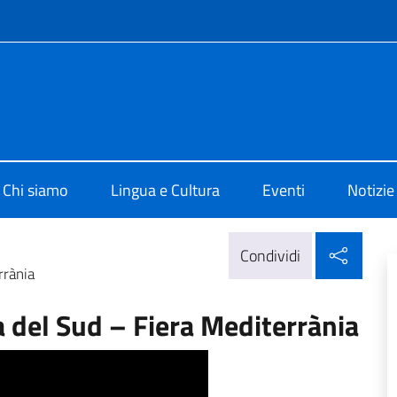
e menù
o di Cultura di Barcellona
Chi siamo
Lingua e Cultura
Eventi
Notizie
Condi
Condividi
rrània
a del Sud – Fiera Mediterrània