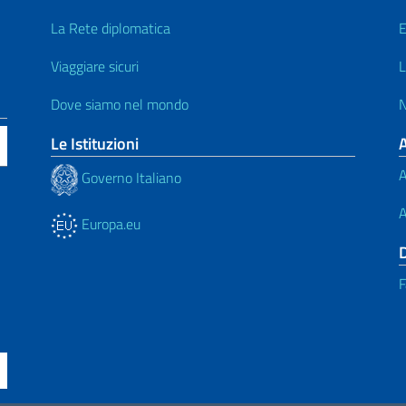
La Rete diplomatica
E
Viaggiare sicuri
L
Dove siamo nel mondo
N
Le Istituzioni
A
Governo Italiano
A
Europa.eu
F