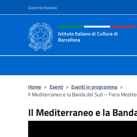
Salta al contenuto
Governo Italiano
Intestazione sito, social 
Istituto Italiano di Cultura di
Barcellona
Il sito ufficiale dell'Istituto Italian
Home
>
Eventi
>
Eventi in programma
>
Il Mediterraneo e la Banda del Sud – Fiera Medite
Il Mediterraneo e la Band