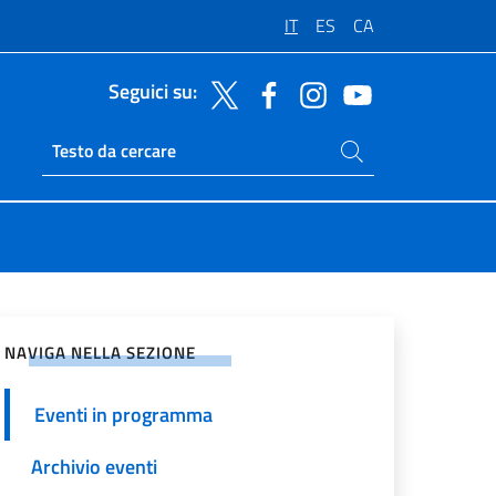
IT
ES
CA
Seguici su:
Cerca nel sito
Ricerca sito live
vidi sui Social Network
NAVIGA NELLA SEZIONE
Eventi in programma
Archivio eventi