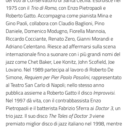
dei voti al Conservatorio di Santa Cecilia. Esordisce nel
1975 con il
Trio di Roma
, con Enzo Pietropaoli e
Roberto Gatto. Accompagna come pianista Mina e
Gino Paoli, collabora con Claudio Baglioni, Pino
Daniele, Domenico Modugno, Fiorella Mannoia,
Riccardo Cocciante, Renato Zero, Gianni Morandi e
Adriano Celentano. Riesce ad affermarsi sulla scena
internazionale fino a suonare con i più grandi nomi del
jazz come Chet Baker, Lee Konitz, John Scofield, Joe
Lovano. Nel 1989 partecipa al lavoro di Roberto De
Simone,
Requiem per Pier Paolo Pasolini
, rappresentato
al Teatro San Carlo di Napoli; nello stesso anno
pubblica assieme a Roberto Gatto il disco
Improvvisi
.
Nel 1997 dà vita, con il contrabbassista Enzo
Pietropaoli e il batterista Fabrizio Sferra ai
Doctor 3
, un
trio jazz. Il suo disco
The Tales of Doctor 3
viene
premiato miglior disco di jazz italiano nel 1998, mentre