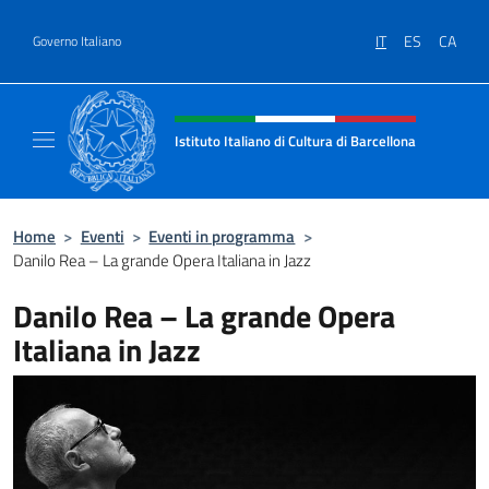
Salta al contenuto
IT
ES
CA
Governo Italiano
Intestazione sito, social e menù
Istituto Italiano di Cultura di Barcellona
Il sito ufficiale dell'Istituto Italiano di Cultu
Home
>
Eventi
>
Eventi in programma
>
Danilo Rea – La grande Opera Italiana in Jazz
Danilo Rea – La grande Opera
Italiana in Jazz