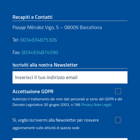
Sezione footer
Recapiti e Contatti
Pasaje Méndez Vigo, 5 – 08009 Barcellona
Tel:
0034934875306
Fax:
0034934874590
Iscriviti alla nostra Newsletter
Inserisci la tua email
Accettazione GDPR
Autorizzo il trattamento dei miei dati personali ai sensi del GDPR e del
Decreto Legislativo 30 giugno 2003, n.196
Privacy
Note Legali
Sì, voglio iscrivermi alla Newsletter per ricevere
aggiornamenti sulle attività di questa sede