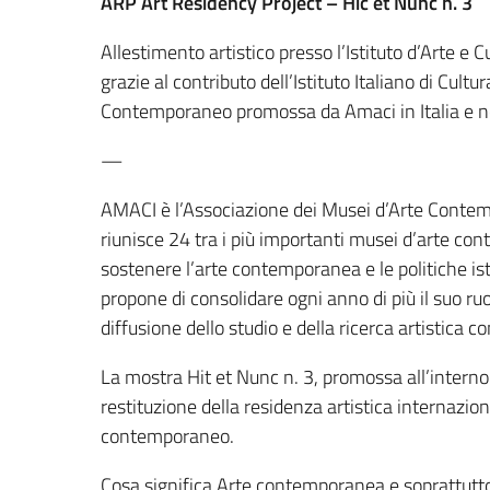
ARP Art Residency Project – Hic et Nunc n. 3
Allestimento artistico presso l’Istituto d’Arte e
grazie al contributo dell’Istituto Italiano di Cult
Contemporaneo promossa da Amaci in Italia e 
—
AMACI è l’Associazione dei Musei d’Arte Contemp
riunisce 24 tra i più importanti musei d’arte con
sostenere l’arte contemporanea e le politiche is
propone di consolidare ogni anno di più il suo ruol
diffusione dello studio e della ricerca artistica c
La mostra Hit et Nunc n. 3, promossa all’intern
restituzione della residenza artistica internazio
contemporaneo.
Cosa significa Arte contemporanea e soprattutt