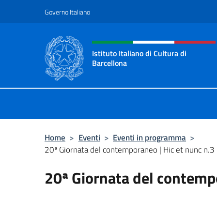
Salta al contenuto
Governo Italiano
Intestazione sito, social 
Istituto Italiano di Cultura di
Barcellona
Il sito ufficiale dell'Istituto Italian
Home
>
Eventi
>
Eventi in programma
>
20ª Giornata del contemporaneo | Hic et nunc n.3
20ª Giornata del contempo