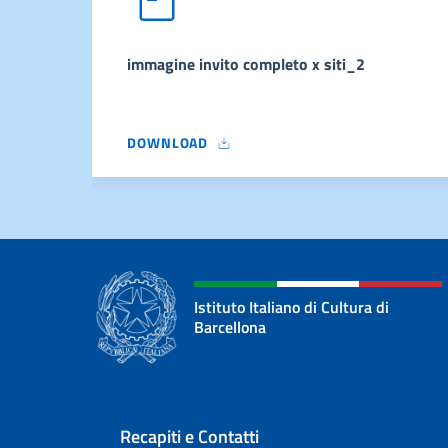
immagine invito completo x siti_2
DOWNLOAD
IMMAGINE INVITO COMPLETO X SITI_2
Istituto Italiano di Cultura di
Barcellona
Sezione footer
Recapiti e Contatti