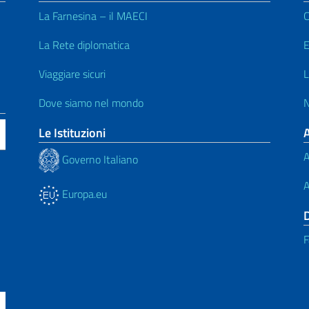
La Farnesina – il MAECI
C
La Rete diplomatica
E
Viaggiare sicuri
L
Dove siamo nel mondo
N
Le Istituzioni
A
Governo Italiano
A
Europa.eu
F