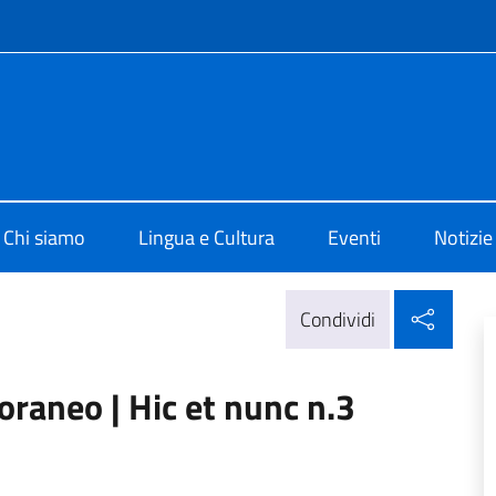
e menù
o di Cultura di Barcellona
Chi siamo
Lingua e Cultura
Eventi
Notizie
Condi
Condividi
raneo | Hic et nunc n.3