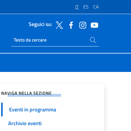
IT
ES
CA
Seguici su:
Cerca nel sito
Ricerca sito live
vidi sui Social Network
NAVIGA NELLA SEZIONE
Eventi in programma
Archivio eventi