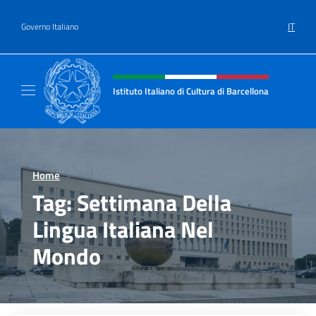
Salta al contenuto
IT
Governo Italiano
Intestazione sito, social e menù
Istituto Italiano di Cultura di Barcellona
Il sito ufficiale dell'Istituto Italiano di Cultu
Home
>
Tag:
Settimana Della
Lingua Italiana Nel
Mondo