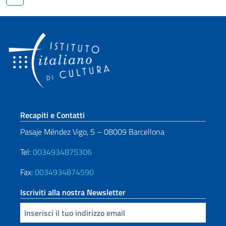
Sezione footer
Recapiti e Contatti
Pasaje Méndez Vigo, 5 – 08009 Barcellona
Tel:
0034934875306
Fax:
0034934874590
Iscriviti alla nostra Newsletter
Inserisci la tua email