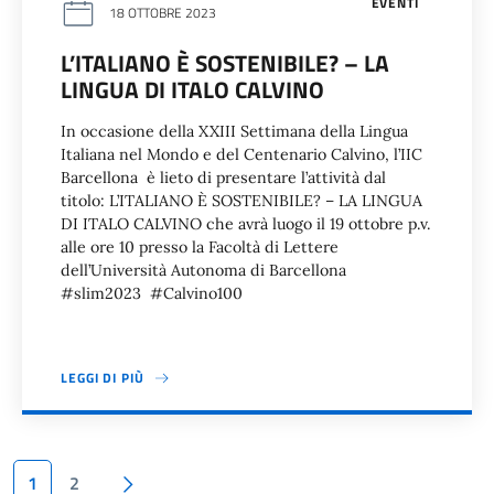
EVENTI
18 OTTOBRE 2023
L’ITALIANO È SOSTENIBILE? – LA
LINGUA DI ITALO CALVINO
In occasione della XXIII Settimana della Lingua
Italiana nel Mondo e del Centenario Calvino, l’IIC
Barcellona è lieto di presentare l’attività dal
titolo: L’ITALIANO È SOSTENIBILE? – LA LINGUA
DI ITALO CALVINO che avrà luogo il 19 ottobre p.v.
alle ore 10 presso la Facoltà di Lettere
dell’Università Autonoma di Barcellona
#slim2023 #Calvino100
LEGGI DI PIÙ
Paginazione
Pagina succesiva
1
2