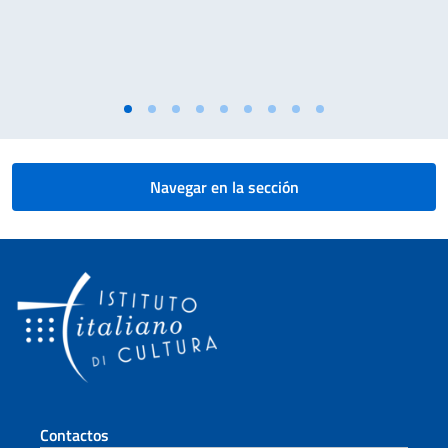
Navegar en la sección
Sezione footer
Contactos