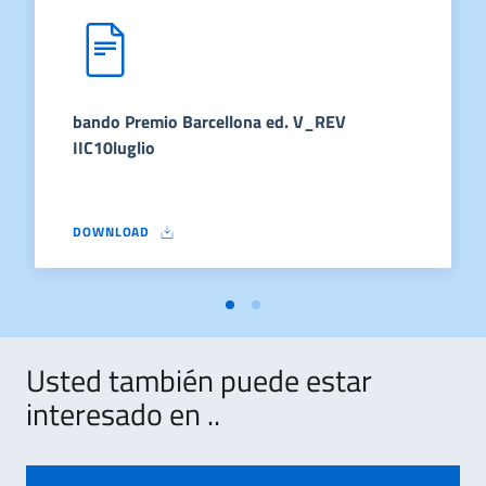
bando Premio Barcellona ed. V_REV
IIC10luglio
DOWNLOAD
BANDO PREMIO BARCELLONA ED. V_REV IIC10LUGLIO
Usted también puede estar
interesado en ..