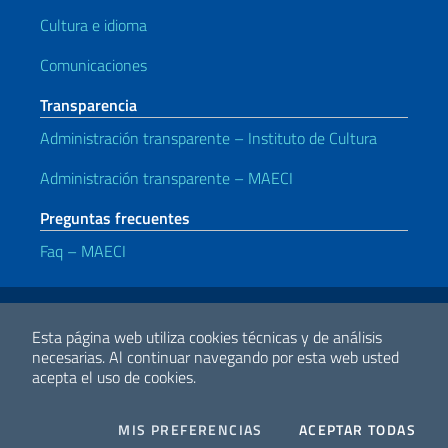
Cultura e idioma
Comunicaciones
Transparencia
Administración transparente – Instituto de Cultura
Administración transparente – MAECI
Preguntas frecuentes
Faq – MAECI
Enlaces útiles
Note legali
Privacy e cookie policy
Dichiarazione di accessibilità
Esta página web utiliza cookies técnicas y de análisis
necesarias.
Al continuar navegando por esta web usted
acepta el uso de cookies.
2026 Derechos de Autor Ministerio de Relaciones Exteriores y
Cooperación Internacional
COOKIES
I CO
MIS PREFERENCIAS
ACEPTAR TODAS