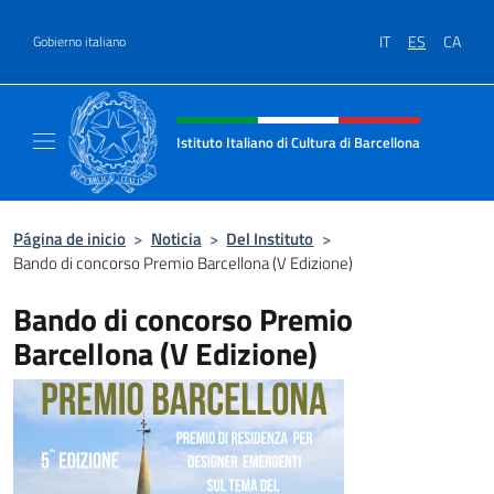
Saltar al contenido
IT
ES
CA
Gobierno italiano
Encabezado del sitio web, redes
Istituto Italiano di Cultura di Barcellona
Il sito ufficiale dell'Istituto Italiano di Cultu
Página de inicio
>
Noticia
>
Del Instituto
>
Bando di concorso Premio Barcellona (V Edizione)
Bando di concorso Premio
Barcellona (V Edizione)