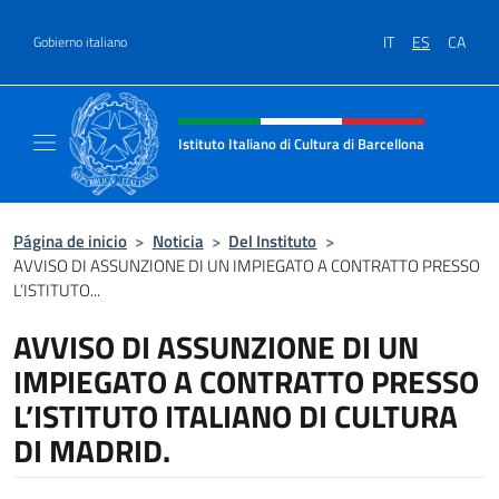
Saltar al contenido
IT
ES
CA
Gobierno italiano
Encabezado del sitio web, redes
Istituto Italiano di Cultura di Barcellona
Il sito ufficiale dell'Istituto Italiano di Cultu
Página de inicio
>
Noticia
>
Del Instituto
>
AVVISO DI ASSUNZIONE DI UN IMPIEGATO A CONTRATTO PRESSO
L’ISTITUTO...
AVVISO DI ASSUNZIONE DI UN
IMPIEGATO A CONTRATTO PRESSO
L’ISTITUTO ITALIANO DI CULTURA
DI MADRID.