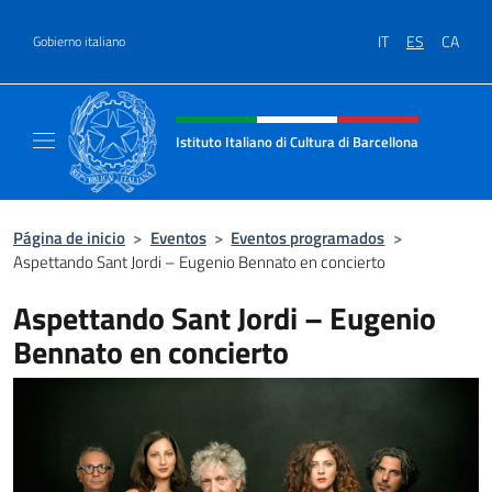
Saltar al contenido
IT
ES
CA
Gobierno italiano
Encabezado del sitio web, redes
Istituto Italiano di Cultura di Barcellona
Il sito ufficiale dell'Istituto Italiano di Cultu
Página de inicio
>
Eventos
>
Eventos programados
>
Aspettando Sant Jordi – Eugenio Bennato en concierto
Aspettando Sant Jordi – Eugenio
Bennato en concierto