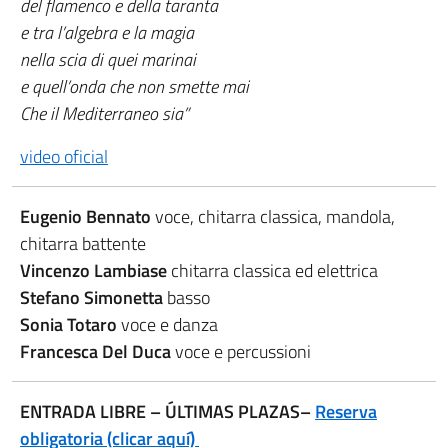
del flamenco e della taranta
e tra l’algebra e la magia
nella scia di quei marinai
e quell’onda che non smette mai
Che il Mediterraneo sia”
video oficial
Eugenio Bennato
voce, chitarra classica, mandola,
chitarra battente
Vincenzo Lambiase
chitarra classica ed elettrica
Stefano Simonetta
basso
Sonia Totaro
voce e danza
Francesca Del Duca
voce e percussioni
ENTRADA LIBRE – ÚLTIMAS PLAZAS–
Reserva
obligatoria (clicar aquí)