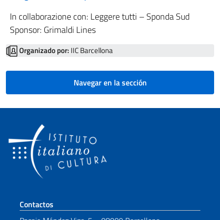
In collaborazione con: Leggere tutti – Sponda Sud
Sponsor: Grimaldi Lines
Organizado por:
IIC Barcellona
Navegar en la sección
Sezione footer
Contactos