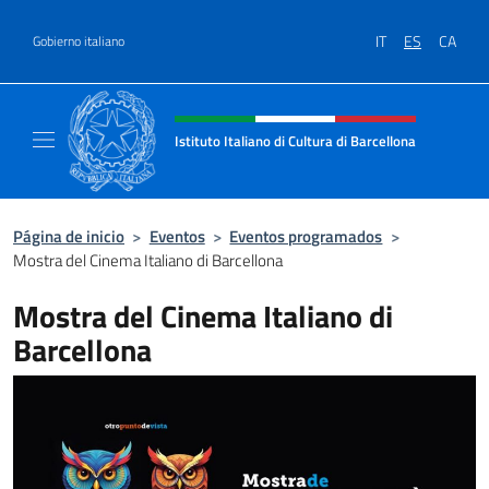
Saltar al contenido
IT
ES
CA
Gobierno italiano
Encabezado del sitio web, redes
Istituto Italiano di Cultura di Barcellona
Il sito ufficiale dell'Istituto Italiano di Cultu
Página de inicio
>
Eventos
>
Eventos programados
>
Mostra del Cinema Italiano di Barcellona
Mostra del Cinema Italiano di
Barcellona