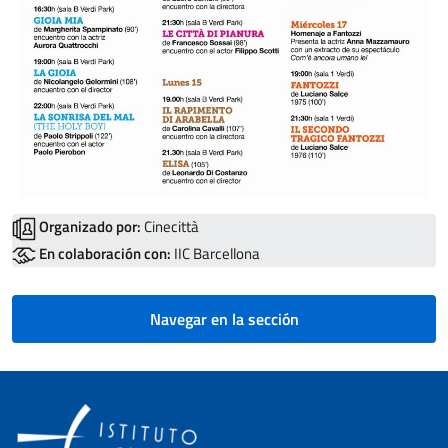
Organizado por:
Cinecittà
En colaboración con:
IIC Barcellona
Navegar en la sección