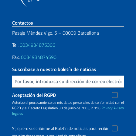
Sezione footer
Contactos
Pasaje Méndez Vigo, 5 – 08009 Barcellona
Tel:
0034934875306
Fax:
0034934874590
Suscríbase a nuestro boletín de noticias
Inserta tu correo electronico
Aceptación del RGPD
Autorizo ​​el procesamiento de mis datos personales de conformidad con el
RGPD y el Decreto Legislativo 30 de junio de 2003, n.196
Privacy
Avisos
legales
Sí, quiero suscribirme al Boletín de noticias para recibir
actualizaciones sobre la actividad de esta oficina