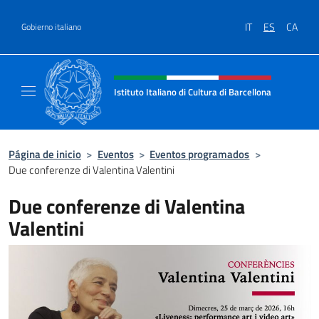
Saltar al contenido
IT
ES
CA
Gobierno italiano
Encabezado del sitio web, redes
Istituto Italiano di Cultura di Barcellona
Il sito ufficiale dell'Istituto Italiano di Cultu
Página de inicio
>
Eventos
>
Eventos programados
>
Due conferenze di Valentina Valentini
Due conferenze di Valentina
Valentini