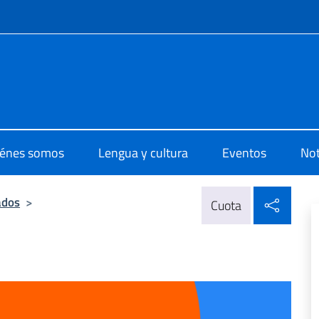
 redes sociales y menú
o di Cultura di Barcellona
énes somos
Lengua y cultura
Eventos
Not
Compa
ados
>
Cuota