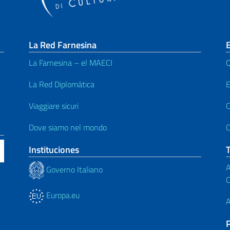
La Red Farnesina
E
La Farnesina – el MAECI
Q
La Red Diplomática
E
Viaggiare sicuri
C
Dove siamo nel mondo
C
Instituciones
A
Governo Italiano
C
Europa.eu
A