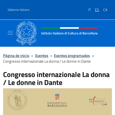
Saltar al contenido
IT
ES
CA
Gobierno italiano
Encabezado del sitio web, redes
Istituto Italiano di Cultura di Barcellona
Il sito ufficiale dell'Istituto Italiano di Cultu
Página de inicio
>
Eventos
>
Eventos programados
>
Congresso internazionale La donna / Le donne in Dante
Congresso internazionale La donna
/ Le donne in Dante