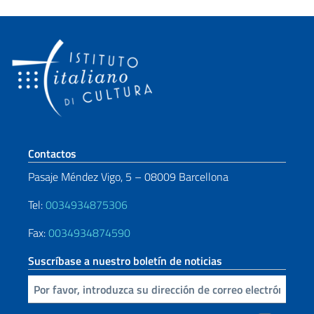
Sezione footer
Contactos
Pasaje Méndez Vigo, 5 – 08009 Barcellona
Tel:
0034934875306
Fax:
0034934874590
Suscríbase a nuestro boletín de noticias
Inserta tu correo electronico