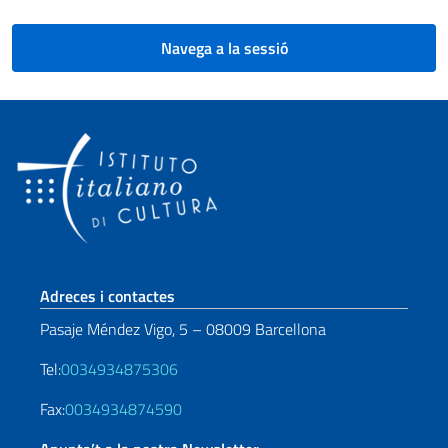
Navega a la sessió
Sezione footer
Adreces i contactes
Pasaje Méndez Vigo, 5 – 08009 Barcellona
Tel:
0034934875306
Fax:
0034934874590