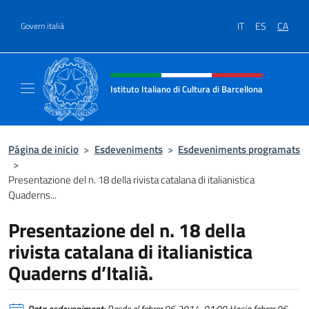
Ves al contingut
IT
ES
CA
Govern italià
Intestazione sito, social e menù
Istituto Italiano di Cultura di Barcellona
Il sito ufficiale dell'Istituto Italiano di Cultu
Página de inicio
>
Esdeveniments
>
Esdeveniments programats
>
Presentazione del n. 18 della rivista catalana di italianistica
Quaderns...
Presentazione del n. 18 della
rivista catalana di italianistica
Quaderns d’Italià.