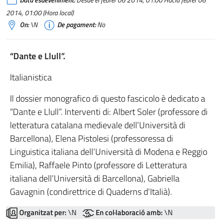
Data esdeveniment:
Desde el febrer 06 2014, 01:00 Hacia febrer 06
2014, 01:00 (Hora local)
On:
\N
De pagament:
No
“Dante e Llull”.
Italianistica
Il dossier monografico di questo fascicolo è dedicato a
“Dante e Llull”. Interventi di: Albert Soler (professore di
letteratura catalana medievale dell’Università di
Barcellona), Elena Pistolesi (professoressa di
Linguistica italiana dell’Università di Modena e Reggio
Emilia), Raffaele Pinto (professore di Letteratura
italiana dell’Università di Barcellona), Gabriella
Gavagnin (condirettrice di Quaderns d’Italià).
Organitzat per:
\N
En col·laboració amb:
\N