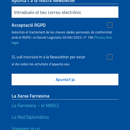
Apunta’t a la nostra Newsletter
Inserisci la tua email
Acceptació RGPD
Autoritzo el tractament de les meves dades personals de conformitat
amb el RGPD i el Decret Legislatiu 30/06/2003, nº 196
Privacy
Avís
legal
Sí, vull inscriure'm a la Newsletter per estar
al dia sobre les activitats d'aquesta seu
La Xarxa Farnesina
La Farnesina – el MAECI
La Red Diplomática
Viaggiare sicuri