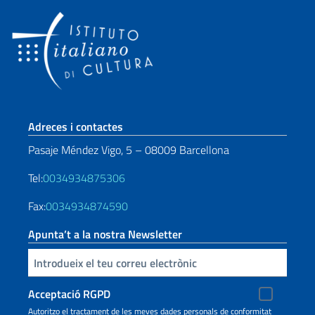
Sezione footer
Adreces i contactes
Pasaje Méndez Vigo, 5 – 08009 Barcellona
Tel:
0034934875306
Fax:
0034934874590
Apunta’t a la nostra Newsletter
Inserisci la tua email
Acceptació RGPD
Autoritzo el tractament de les meves dades personals de conformitat