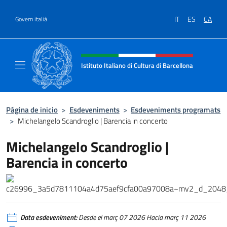
Ves al contingut
IT
ES
CA
Govern italià
Intestazione sito, social e menù
Istituto Italiano di Cultura di Barcellona
Il sito ufficiale dell'Istituto Italiano di Cultu
Página de inicio
>
Esdeveniments
>
Esdeveniments programats
>
Michelangelo Scandroglio | Barencia in concerto
Michelangelo Scandroglio |
Barencia in concerto
Data esdeveniment:
Desde el març 07 2026 Hacia març 11 2026