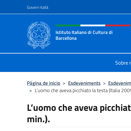
Ves al contingut
Govern italià
Intestazione sito, social 
Istituto Italiano di Cultura di
Barcellona
Il sito ufficiale dell'Istituto Italian
Sobre 
Página de inicio
>
Esdeveniments
>
Esdevenim
>
L’uomo che aveva picchiato la testa (Italia 200
L’uomo che aveva picchiato
min.).