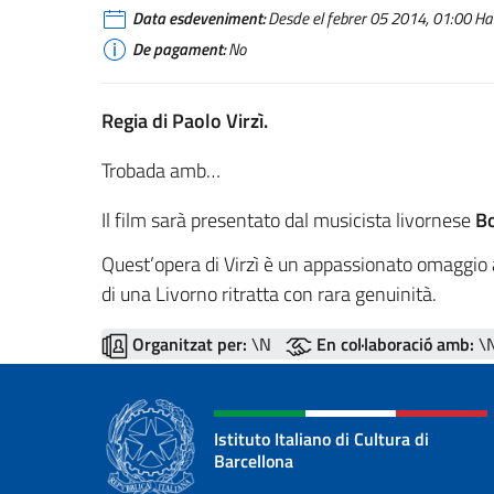
Data esdeveniment:
Desde el febrer 05 2014, 01:00 Hac
De pagament:
No
Regia di Paolo Virzì.
Trobada amb…
Il film sarà presentato dal musicista livornese
Bo
Quest’opera di Virzì è un appassionato omaggio a
di una Livorno ritratta con rara genuinità.
Organitzat per:
\N
En col·laboració amb:
\
Istituto Italiano di Cultura di
Barcellona