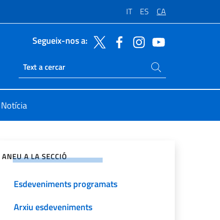
IT
ES
CA
Segueix-nos a:
Cerca en el web
Ricerca sito live
Notícia
rteix amb xarxes socials
ANEU A LA SECCIÓ
Esdeveniments programats
Arxiu esdeveniments