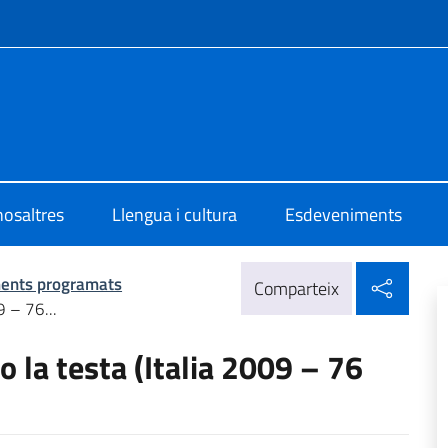
e menù
o di Cultura di Barcellona
nosaltres
Llengua i cultura
Esdeveniments
Compa
ents programats
Comparteix
9 – 76...
 la testa (Italia 2009 – 76