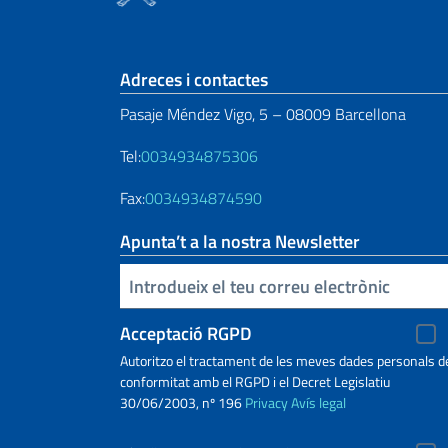
Sezione footer
Adreces i contactes
Pasaje Méndez Vigo, 5 – 08009 Barcellona
Tel:
0034934875306
Fax:
0034934874590
Apunta’t a la nostra Newsletter
Inserisci la tua email
Acceptació RGPD
Autoritzo el tractament de les meves dades personals d
conformitat amb el RGPD i el Decret Legislatiu
30/06/2003, nº 196
Privacy
Avís legal