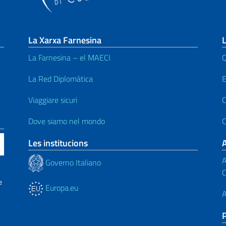
La Xarxa Farnesina
L
La Farnesina – el MAECI
Q
La Red Diplomática
E
Viaggiare sicuri
C
Dove siamo nel mondo
C
Les institucions
A
Governo Italiano
C
e
Europa.eu
A