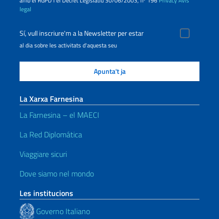
amb el RGPD i el Decret Legislatiu 30/06/2003, nº 196
Privacy
Avís
legal
Sí, vull inscriure'm a la Newsletter per estar
al dia sobre les activitats d'aquesta seu
La Xarxa Farnesina
La Farnesina – el MAECI
La Red Diplomática
Viaggiare sicuri
Dove siamo nel mondo
Les institucions
Governo Italiano