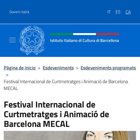
Ves al contingut
IT
ES
CA
Govern italià
Intestazione sito, social e menù
Istituto Italiano di Cultura di Barcellona
Il sito ufficiale dell'Istituto Italiano di Cultu
Página de inicio
>
Esdeveniments
>
Esdeveniments programats
>
Festival Internacional de Curtmetratges i Animació de Barcelona
MECAL
Festival Internacional de
Curtmetratges i Animació de
Barcelona MECAL