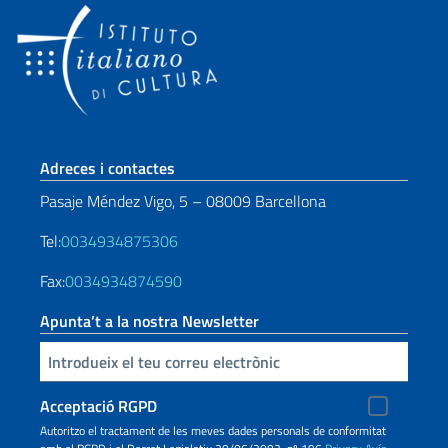
Sezione footer
Adreces i contactes
Pasaje Méndez Vigo, 5 – 08009 Barcellona
Tel:
0034934875306
Fax:
0034934874590
Apunta’t a la nostra Newsletter
Inserisci la tua email
Acceptació RGPD
Autoritzo el tractament de les meves dades personals de conformitat