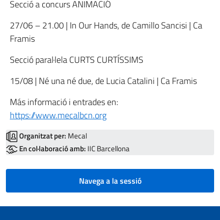
Secció a concurs ANIMACIÓ
27/06 – 21.00 | In Our Hands, de Camillo Sancisi | Ca
Framis
Secció paral·lela CURTS CURTÍSSIMS
15/08 | Né una né due, de Lucia Catalini | Ca Framis
Más informació i entrades en:
https://www.mecalbcn.org
Organitzat per:
Mecal
En col·laboració amb:
IIC Barcellona
Navega a la sessió