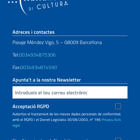
Sezione footer
Adreces i contactes
Pasaje Méndez Vigo, 5 – 08009 Barcellona
Tel:
0034934875306
Fax:
0034934874590
Apunta’t a la nostra Newsletter
Inserisci la tua email
Acceptació RGPD
Autoritzo el tractament de les meves dades personals de conformitat
amb el RGPD i el Decret Legislatiu 30/06/2003, nº 196
Privacy
Avís
legal