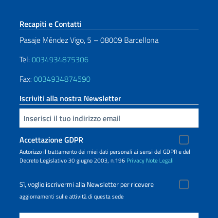
Sezione footer
Recapiti e Contatti
Pasaje Méndez Vigo, 5 – 08009 Barcellona
Tel:
0034934875306
Fax:
0034934874590
Iscriviti alla nostra Newsletter
Inserisci la tua email
Accettazione GDPR
Autorizzo il trattamento dei miei dati personali ai sensi del GDPR e del
Decreto Legislativo 30 giugno 2003, n.196
Privacy
Note Legali
Sì, voglio iscrivermi alla Newsletter per ricevere
aggiornamenti sulle attività di questa sede