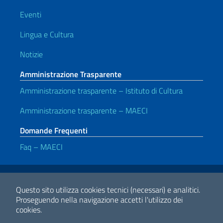
Eventi
Lingua e Cultura
Notizie
Amministrazione Trasparente
Amministrazione trasparente – Istituto di Cultura
Amministrazione trasparente – MAECI
Domande Frequenti
Faq – MAECI
Link Utili
Note legali
Privacy e cookie policy
Dichiarazione di accessibilità
Questo sito utilizza cookies tecnici (necessari) e analitici.
Proseguendo nella navigazione accetti l'utilizzo dei
cookies.
2026 Copyright Ministero degli Affari Esteri e della Cooperazione